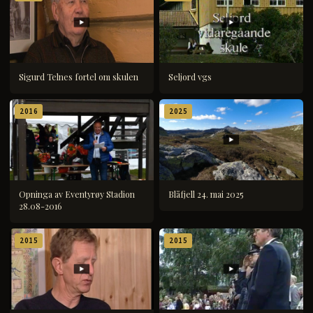
Sigurd Telnes fortel om skulen
Seljord vgs
2016
2025
Opninga av Eventyrøy Stadion
Blåfjell 24. mai 2025
28.08-2016
2015
2015