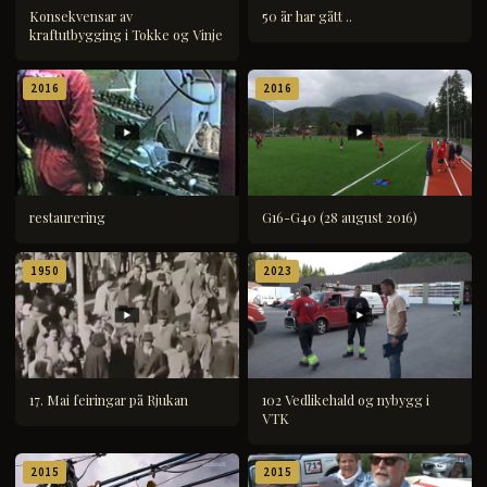
Konsekvensar av
50 år har gått ..
kraftutbygging i Tokke og Vinje
2016
2016
restaurering
G16-G40 (28 august 2016)
1950
2023
17. Mai feiringar på Rjukan
102 Vedlikehald og nybygg i
VTK
2015
2015