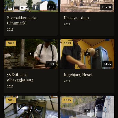
1:17
1:05:00
Elvebakken kirke
Næsøya - dam
(Finnmark)
2013
2017
2023
2013
10:21
14:25
58.Kviteseid
Ingebjørg Neset
ølbryggjarlaug
2013
2023
2015
2015