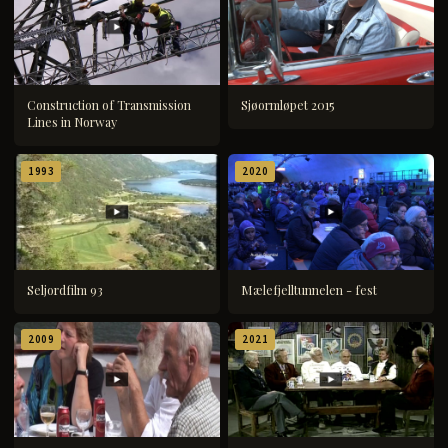
Construction of Transmission
Sjøormløpet 2015
Lines in Norway
1993
2020
Seljordfilm 93
Mælefjelltunnelen - fest
2009
2021