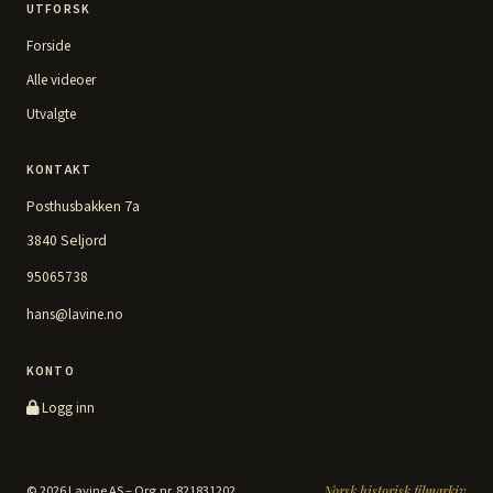
UTFORSK
Forside
Alle videoer
Utvalgte
KONTAKT
Posthusbakken 7a
3840 Seljord
95065738
hans@lavine.no
KONTO
Logg inn
© 2026 Lavine AS – Org.nr. 821831202
Norsk historisk filmarkiv