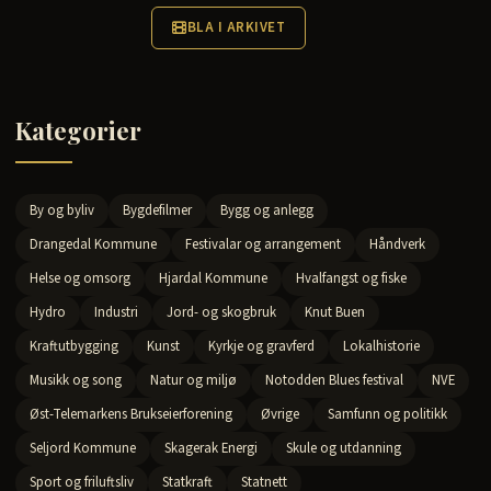
BLA I ARKIVET
Kategorier
By og byliv
Bygdefilmer
Bygg og anlegg
Drangedal Kommune
Festivalar og arrangement
Håndverk
Helse og omsorg
Hjardal Kommune
Hvalfangst og fiske
Hydro
Industri
Jord- og skogbruk
Knut Buen
Kraftutbygging
Kunst
Kyrkje og gravferd
Lokalhistorie
Musikk og song
Natur og miljø
Notodden Blues festival
NVE
Øst-Telemarkens Brukseierforening
Øvrige
Samfunn og politikk
Seljord Kommune
Skagerak Energi
Skule og utdanning
Sport og friluftsliv
Statkraft
Statnett