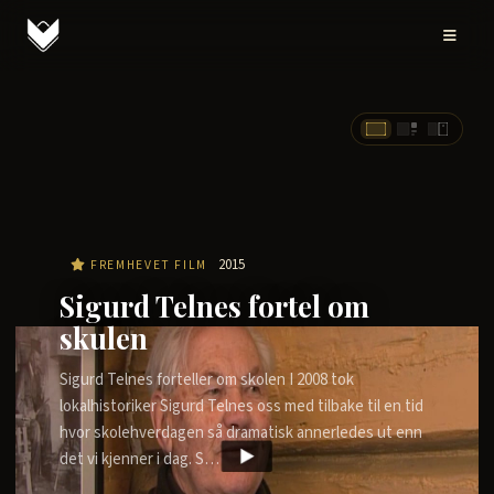
2015
FREMHEVET FILM
Sigurd Telnes fortel om
skulen
Sigurd Telnes forteller om skolen I 2008 tok
lokalhistoriker Sigurd Telnes oss med tilbake til en tid
hvor skolehverdagen så dramatisk annerledes ut enn
det vi kjenner i dag. S…