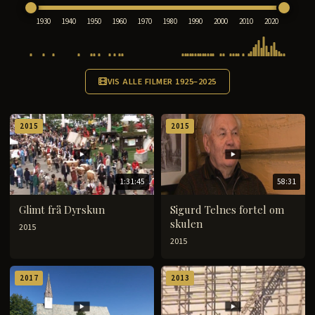
1930
1940
1950
1960
1970
1980
1990
2000
2010
2020
VIS ALLE FILMER 1925–2025
2015
2015
1:31:45
58:31
Glimt frå Dyrskun
Sigurd Telnes fortel om
skulen
2015
2015
2017
2013