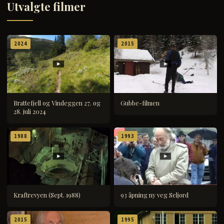
Utvalgte filmer
2024
2015
Brattefjell og Vindeggen 27. og
Gubbe-filmen
28. juli 2024
1988
1993
Kraftrevyen (Sept. 1988)
93 åpning ny veg Seljord
2015
1995