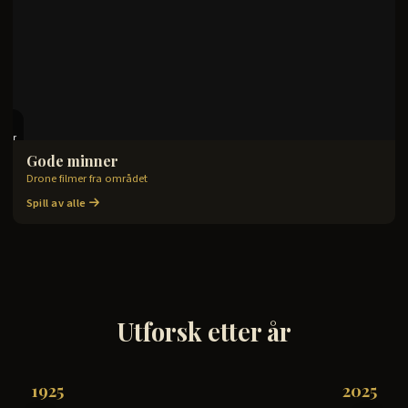
6
lmer
Gode minner
Drone filmer fra området
TILGANG UTLØPT
Spill av alle
Utforsk etter år
1925
2025