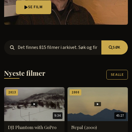
SE FILM
SØK
Nyeste filmer
SE ALLE
2013
2000
9:34
45:27
DJI Phantom with GoPro
Nepal (2000)