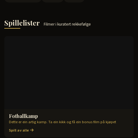
Spillelister
Filmer i kuratert rekkefølge
Fotballkamp
2
filmer
Dette er ein artig kamp. Ta ein kikk og få ein bonus film på kjøpet
Spill av alle