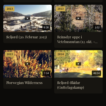
2013
2013
8:28
1:02
Seljord (20. Februar 2013)
Reinsdyr oppe i
Vetrhusnutan (12. okt. -
Haustferien 2013)
2013
2014
7:14
46:54
Norwegian Wilderness
Seljord-Skidar
(Guttelagskamp)