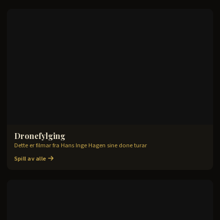
Dronefylging
4
filmer
Dette er filmar fra Hans Inge Hagen sine done turar
Spill av alle